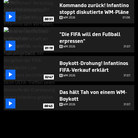
Kommando zurück! Infantino
stoppt diskutierte WM-Pläne

WM 2026
01.08.
00:51
"Die FIFA will den Fußball
erpressen"

WM 2026
31.07.
01:19
Boykott-Drohung! Infantinos
FIFA-Verkauf erklärt

WM 2026
31.07.
02:47
Das hält Tah von einem WM-
Boykott

WM 2026
31.07.
00:45