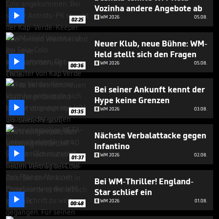
minute,
Vozinha andere Angebote ab
10

WM 2026
05.08.
seconds
02:25
Neuer Klub, neue Bühne: WM-
Held stellt sich den Fragen

WM 2026
05.08.
00:36
Bei seiner Ankunft kennt der
Hype keine Grenzen

WM 2026
03.08.
01:35
Nächste Verbalattacke gegen
Infantino

WM 2026
02.08.
01:37
Bei WM-Thriller! England-
Star schlief ein

WM 2026
01.08.
00:48