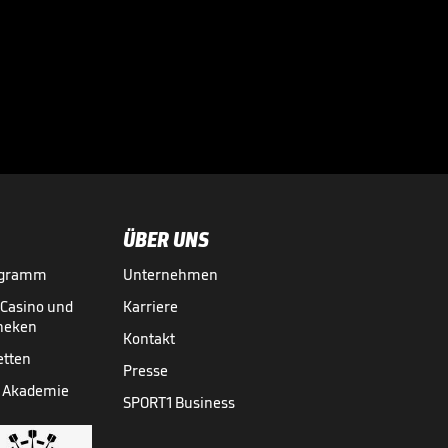
Völler über
Rücktrittsgedanken:
"War nah dran!"

DFB-TEAM
27.07.
01:59
ÜBER UNS
ogramm
Unternehmen
-Casino und
Karriere
theken
Kontakt
etten
Presse
 Akademie
SPORT1 Business