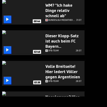
WM? "Ich hake
Dinge relativ
schnell ab"

BUNDESLIGA MEDIATHEK HIGHLIGHTS
31.07.
00:44
Dieser Klopp-Satz
ist auch beim FC
Bayern

angekommen
DFB-TEAM
28.07.
02:46
Volle Breitseite!
Hier ledert Völler
gegen Argentinien

DFB-TEAM
28.07.
02:26
Nagelsmann? Hier
gesteht sich Völler