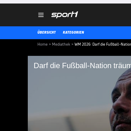

ÜBERSICHT
KATEGORIEN
Home
>
Mediathek
>
WM 2026: Darf die Fußball-Natio
Darf die Fußball-Nation träu
Darf die Fußball-Nat
Kommentator und England-Expert
bestens. Könne er sich ein Enga
vorstellen?
DFB-TEAM