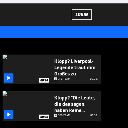
LOGIN
Klopp? Liverpool-
Legende traut ihm
Großes zu

DFB-TEAM
02.08.
00:36
Klopp? "Die Leute,
die das sagen,
haben keine

Ahnung"
DFB-TEAM
01.08.
00:50