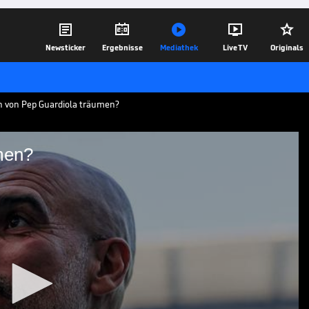





Newsticker
Ergebnisse
Mediathek
Live TV
Originals
n von Pep Guardiola träumen?
men?
ion träumen?
e Uli Hebel kennt Pep Guardiola
gement als deutscher Bundestrainer
02.07.26