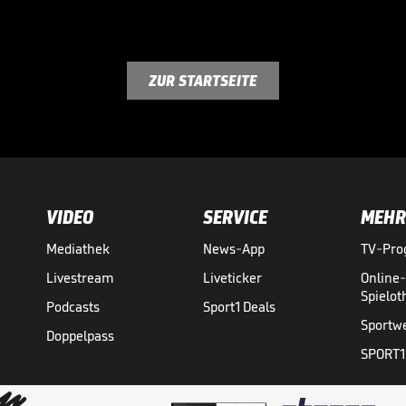
ZUR STARTSEITE
VIDEO
SERVICE
MEHR
Mediathek
News-App
TV-Pr
Livestream
Liveticker
Online
Spielo
Podcasts
Sport1 Deals
Sportw
Doppelpass
SPORT1