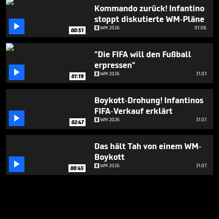
Kommando zurück! Infantino
stoppt diskutierte WM-Pläne

WM 2026
01.08.
00:51
"Die FIFA will den Fußball
erpressen"

WM 2026
31.07.
01:19
Boykott-Drohung! Infantinos
FIFA-Verkauf erklärt

WM 2026
31.07.
02:47
Das hält Tah von einem WM-
Boykott

WM 2026
31.07.
00:45