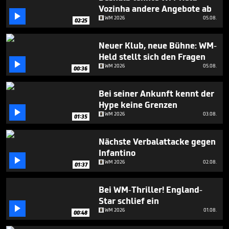
minutes,
Vozinha andere Angebote ab
44

WM 2026
05.08.
seconds
02:25
Neuer Klub, neue Bühne: WM-
Held stellt sich den Fragen

WM 2026
05.08.
00:36
Bei seiner Ankunft kennt der
Hype keine Grenzen

WM 2026
03.08.
01:35
Nächste Verbalattacke gegen
Infantino

WM 2026
02.08.
01:37
Bei WM-Thriller! England-
Star schlief ein

WM 2026
01.08.
00:48