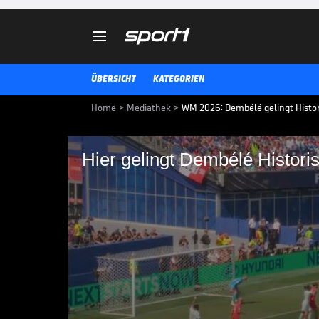

ÜBERSICHT
KATEGORIEN
Home
>
Mediathek
>
WM 2026: Dembélé gelingt Histor
Hier gelingt Dembélé Histori
Hier gelingt Dembélé
Ousmane Dembélé ist unaufhalts
trifft gegen Norwegen innerhalb
Rennen um den Ballon d'Or ein di
zweitschnellste Dreierpack der 
WM 2026