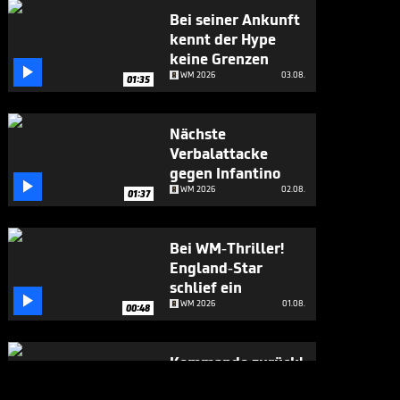
Bei seiner Ankunft
kennt der Hype
keine Grenzen

WM 2026
03.08.
01:35
Nächste
Verbalattacke
gegen Infantino

WM 2026
02.08.
01:37
Bei WM-Thriller!
England-Star
schlief ein

WM 2026
01.08.
00:48
Kommando zurück!
Infantino stoppt