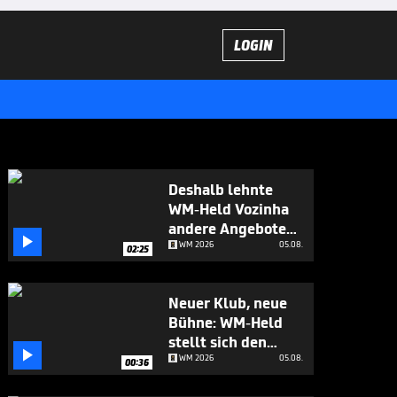
LOGIN
Deshalb lehnte
WM-Held Vozinha
andere Angebote

ab
WM 2026
05.08.
02:25
Neuer Klub, neue
Bühne: WM-Held
stellt sich den

Fragen
WM 2026
05.08.
00:36