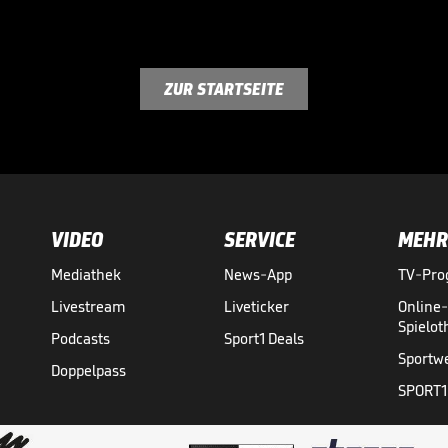
ZUR STARTSEITE
VIDEO
SERVICE
MEHR
Mediathek
News-App
TV-Pr
Livestream
Liveticker
Online
Spielo
Podcasts
Sport1 Deals
Sportw
Doppelpass
SPORT1