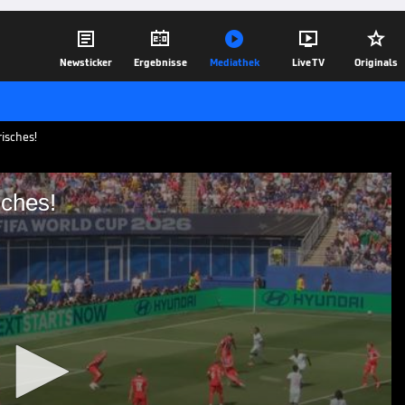





Newsticker
Ergebnisse
Mediathek
Live TV
Originals
isches!
sches!
 Historisches!
am! Der französische Flügelstürmer
 von nur 25 Minuten dreimal und setzt im
ckes Ausrufezeichen! Es ist der
WM-Historie.
26.06.26