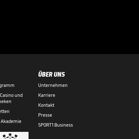
eine Warnung fast
nicht

WM 2026
31.07.
00:41
ÜBER UNS
ogramm
Unternehmen
-Casino und
Karriere
theken
Kontakt
etten
Presse
 Akademie
SPORT1 Business