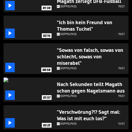
Magath zerlegt DFB-Fußball

DOPPELPASS
19.07.
01:30
"Ich bin kein Freund von
Thomas Tuchel"

DOPPELPASS
19.07.
02:14
"Sowas von falsch, sowas von
schlecht, sowas von
miserabel"

DOPPELPASS
19.07.
00:58
Nach Sekunden teilt Magath
schon gegen Nagelsmann aus

DOPPELPASS
19.07.
01:57
"Verschwörung?!? Sagt mal:
Was ist mit euch los?"

DOPPELPASS
13.07.
02:23