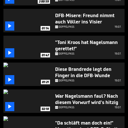
2:00:59
1
minute,
36
DFB-Misere: Freund nimmt
seconds
auch Völler ins Visier

DOPPELPASS
19.07.
01:14
"Toni Kroos hat Nagelsmann
gerettet!"

DOPPELPASS
19.07.
01:47
Diese Brandrede legt den
Finger in die DFB-Wunde

DOPPELPASS
19.07.
01:21
War Nagelsmann faul? Nach
diesem Vorwurf wird's hitzig

DOPPELPASS
19.07.
02:18
"Da schläft man doch ein!"