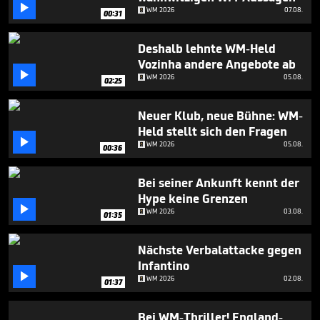

1
WM 2026
07.08.
00:31
minute,
40
seconds
Deshalb lehnte WM-Held
Vozinha andere Angebote ab

WM 2026
05.08.
02:25
Neuer Klub, neue Bühne: WM-
Held stellt sich den Fragen

WM 2026
05.08.
00:36
Bei seiner Ankunft kennt der
Hype keine Grenzen

WM 2026
03.08.
01:35
Nächste Verbalattacke gegen
Infantino

WM 2026
02.08.
01:37
Bei WM-Thriller! England-