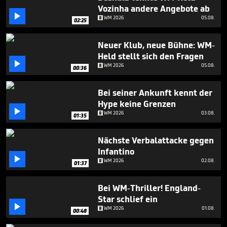
minute,
Vozinha andere Angebote ab
11

WM 2026
05.08.
seconds
02:25
Neuer Klub, neue Bühne: WM-
Held stellt sich den Fragen

WM 2026
05.08.
00:36
Bei seiner Ankunft kennt der
Hype keine Grenzen

WM 2026
03.08.
01:35
Nächste Verbalattacke gegen
Infantino

WM 2026
02.08.
01:37
Bei WM-Thriller! England-
Star schlief ein

WM 2026
01.08.
00:48