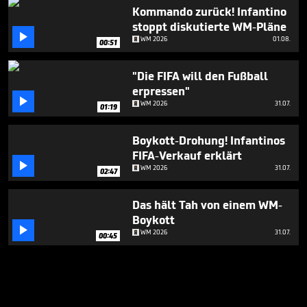
Kommando zurück! Infantino
stoppt diskutierte WM-Pläne

WM 2026
01.08.
00:51
"Die FIFA will den Fußball
erpressen"

WM 2026
31.07.
01:19
Boykott-Drohung! Infantinos
FIFA-Verkauf erklärt

WM 2026
31.07.
02:47
Das hält Tah von einem WM-
Boykott

WM 2026
31.07.
00:45