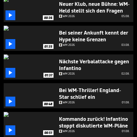
minute,
Neuer Klub, neue Bühne: WM-
5
Held stellt sich den Fragen
seconds

WM 2026
05.08.
00:36
Bei seiner Ankunft kennt der
Hype keine Grenzen

WM 2026
03.08.
01:35
Nächste Verbalattacke gegen
Infantino

WM 2026
02.08.
01:37
Bei WM-Thriller! England-
Star schlief ein

WM 2026
01.08.
00:48
Kommando zurück! Infantino
stoppt diskutierte WM-Pläne

WM 2026
01.08.
00:51