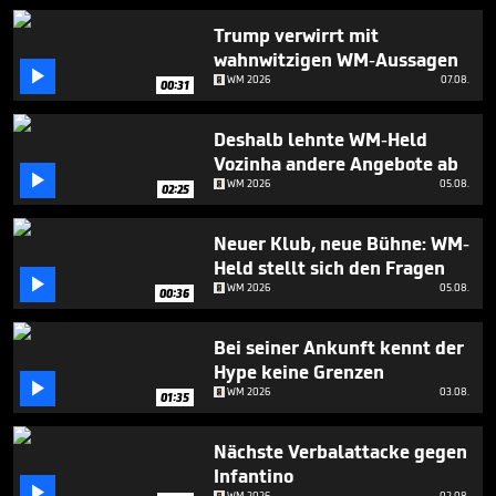
1
minute,
Trump verwirrt mit
2
wahnwitzigen WM-Aussagen
seconds

WM 2026
07.08.
00:31
Deshalb lehnte WM-Held
Vozinha andere Angebote ab

WM 2026
05.08.
02:25
Neuer Klub, neue Bühne: WM-
Held stellt sich den Fragen

WM 2026
05.08.
00:36
Bei seiner Ankunft kennt der
Hype keine Grenzen

WM 2026
03.08.
01:35
Nächste Verbalattacke gegen
Infantino

WM 2026
02.08.