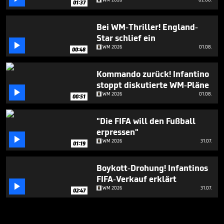
01:37
Bei WM-Thriller! England-
Star schlief ein

WM 2026
01.08.
00:48
Kommando zurück! Infantino
stoppt diskutierte WM-Pläne

WM 2026
01.08.
00:51
"Die FIFA will den Fußball
erpressen"

WM 2026
31.07.
01:19
Boykott-Drohung! Infantinos
FIFA-Verkauf erklärt

WM 2026
31.07.
02:47