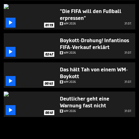
"Die FIFA will den Fußball
erpressen"

WM 2026
31.07.
01:19
Boykott-Drohung! Infantinos
FIFA-Verkauf erklärt

WM 2026
31.07.
02:47
Das hält Tah von einem WM-
Boykott

WM 2026
31.07.
00:45
Deutlicher geht eine
Warnung fast nicht

WM 2026
31.07.
00:41