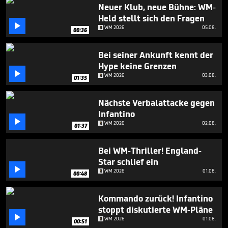
1
Neuer Klub, neue Bühne: WM-
minute,
Held stellt sich den Fragen
33

WM 2026
05.08.
seconds
00:36
Bei seiner Ankunft kennt der
Hype keine Grenzen

WM 2026
03.08.
01:35
Nächste Verbalattacke gegen
Infantino

WM 2026
02.08.
01:37
Bei WM-Thriller! England-
Star schlief ein

WM 2026
01.08.
00:48
Kommando zurück! Infantino
stoppt diskutierte WM-Pläne

WM 2026
01.08.
00:51