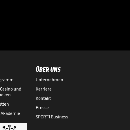
eine Warnung fast
nicht

WM 2026
31.07.
00:41
ÜBER UNS
ogramm
Unternehmen
-Casino und
Karriere
theken
Kontakt
etten
Presse
 Akademie
SPORT1 Business