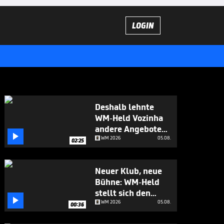
LOGIN
Deshalb lehnte
WM-Held Vozinha
andere Angebote

ab
WM 2026
05.08.
02:25
Neuer Klub, neue
Bühne: WM-Held
stellt sich den

Fragen
WM 2026
05.08.
00:36