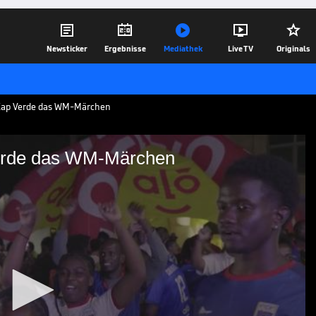





Newsticker
Ergebnisse
Mediathek
Live TV
Originals
t Kap Verde das WM-Märchen
 Verde das WM-Märchen
rt Kap Verde das WM-
 nach einer erfolgreichen
chzehntelfinale ein. Dort trifft die
rgentinien. Dieser Erfolg versetzt die