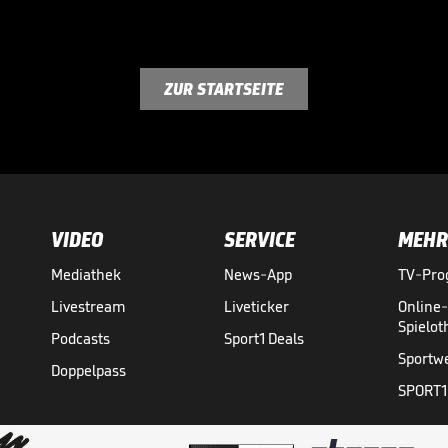
ZUR STARTSEITE
VIDEO
SERVICE
MEHR
Mediathek
News-App
TV-Pr
Livestream
Liveticker
Online
Spielo
Podcasts
Sport1 Deals
Sportw
Doppelpass
SPORT1