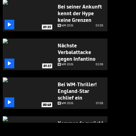
Bei seiner Ankunft
kennt der Hype
keine Grenzen

WM 2026
03.08.
01:35
Nächste
Verbalattacke
gegen Infantino

WM 2026
02.08.
01:37
Bei WM-Thriller!
England-Star
schlief ein

WM 2026
01.08.
00:48
Kommando zurück!
Infantino stoppt