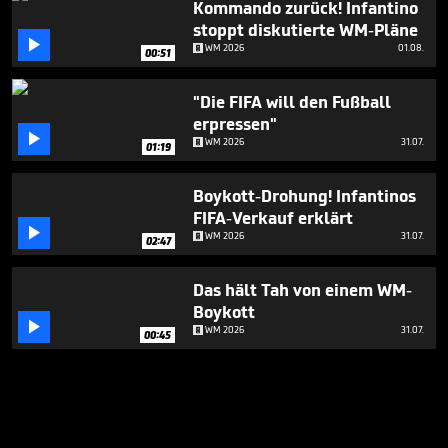
Kommando zurück! Infantino
stoppt diskutierte WM-Pläne

WM 2026
01.08.
00:51
"Die FIFA will den Fußball
erpressen"

WM 2026
31.07.
01:19
Boykott-Drohung! Infantinos
FIFA-Verkauf erklärt

WM 2026
31.07.
02:47
Das hält Tah von einem WM-
Boykott

WM 2026
31.07.
00:45