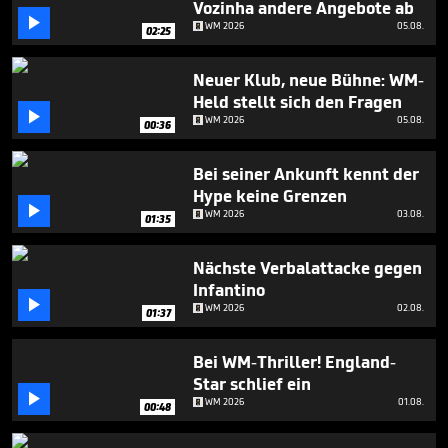
Vozinha andere Angebote ab
1

minute,
WM 2026
05.08.
02:25
7
seconds
Neuer Klub, neue Bühne: WM-
Held stellt sich den Fragen

WM 2026
05.08.
00:36
Bei seiner Ankunft kennt der
Hype keine Grenzen

WM 2026
03.08.
01:35
Nächste Verbalattacke gegen
Infantino

WM 2026
02.08.
01:37
Bei WM-Thriller! England-
Star schlief ein

WM 2026
01.08.
00:48