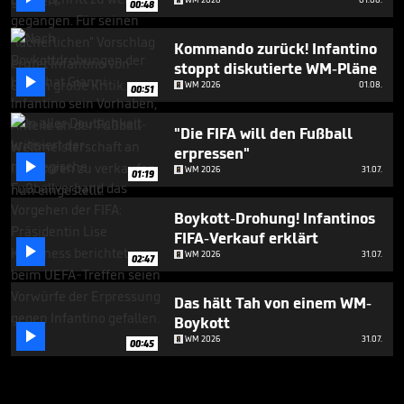
00:48
Kommando zurück! Infantino
stoppt diskutierte WM-Pläne

WM 2026
01.08.
00:51
"Die FIFA will den Fußball
erpressen"

WM 2026
31.07.
01:19
Boykott-Drohung! Infantinos
FIFA-Verkauf erklärt

WM 2026
31.07.
02:47
Das hält Tah von einem WM-
Boykott

WM 2026
31.07.
00:45