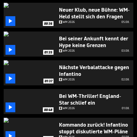
55
seconds
Neuer Klub, neue Bühne: WM-
Held stellt sich den Fragen

WM 2026
05.08.
00:36
Bei seiner Ankunft kennt der
Hype keine Grenzen

WM 2026
03.08.
01:35
Nächste Verbalattacke gegen
Infantino

WM 2026
02.08.
01:37
Bei WM-Thriller! England-
Star schlief ein

WM 2026
01.08.
00:48
Kommando zurück! Infantino
stoppt diskutierte WM-Pläne

WM 2026
01.08.