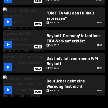
00:51
"Die FIFA will den Fußball
erpressen"

WM 2026
31.07.
01:19
Boykott-Drohung! Infantinos
FIFA-Verkauf erklärt

WM 2026
31.07.
02:47
Das hält Tah von einem WM-
Boykott

WM 2026
31.07.
00:45
Deutlicher geht eine
Warnung fast nicht

WM 2026
31.07.
00:41