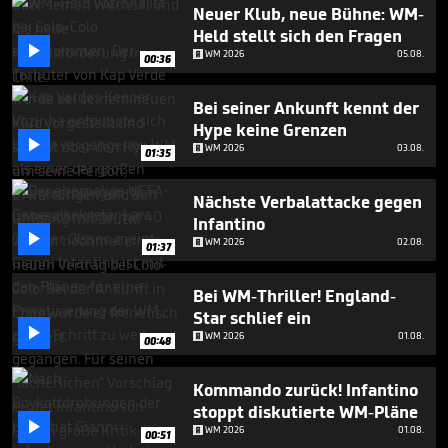
1
Neuer Klub, neue Bühne: WM-
minute,
Held stellt sich den Fragen
41

WM 2026
05.08.
seconds
00:36
Bei seiner Ankunft kennt der
Hype keine Grenzen

WM 2026
03.08.
01:35
Nächste Verbalattacke gegen
Infantino

WM 2026
02.08.
01:37
Bei WM-Thriller! England-
Star schlief ein

WM 2026
01.08.
00:48
Kommando zurück! Infantino
stoppt diskutierte WM-Pläne

WM 2026
01.08.
00:51