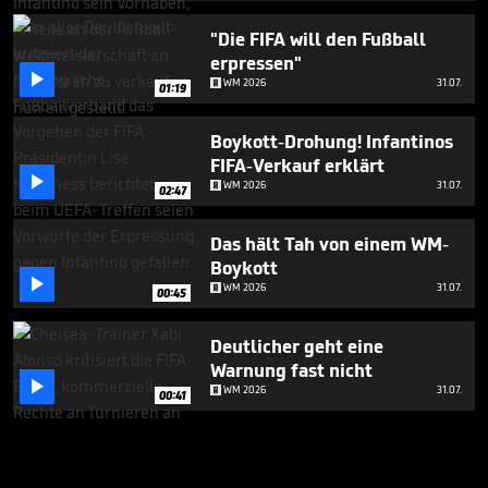
"Die FIFA will den Fußball
erpressen"

WM 2026
31.07.
01:19
Boykott-Drohung! Infantinos
FIFA-Verkauf erklärt

WM 2026
31.07.
02:47
Das hält Tah von einem WM-
Boykott

WM 2026
31.07.
00:45
Deutlicher geht eine
Warnung fast nicht

WM 2026
31.07.
00:41