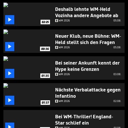
50
seconds
Deshalb lehnte WM-Held
Vozinha andere Angebote ab

WM 2026
05.08.
02:25
Neuer Klub, neue Bühne: WM-
Held stellt sich den Fragen

WM 2026
05.08.
00:36
Bei seiner Ankunft kennt der
Hype keine Grenzen

WM 2026
03.08.
01:35
Nächste Verbalattacke gegen
Infantino

WM 2026
02.08.
01:37
Bei WM-Thriller! England-
Star schlief ein

WM 2026
01.08.