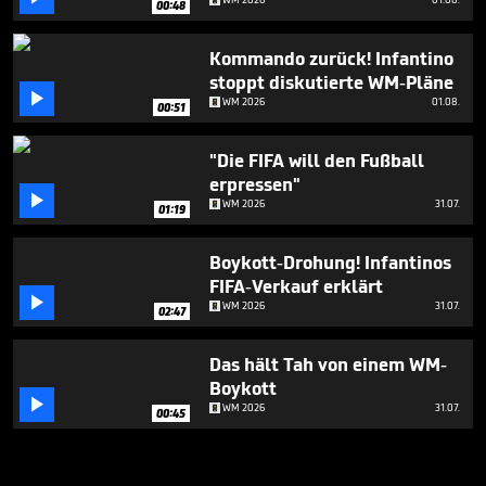
00:48
Kommando zurück! Infantino
stoppt diskutierte WM-Pläne

WM 2026
01.08.
00:51
"Die FIFA will den Fußball
erpressen"

WM 2026
31.07.
01:19
Boykott-Drohung! Infantinos
FIFA-Verkauf erklärt

WM 2026
31.07.
02:47
Das hält Tah von einem WM-
Boykott

WM 2026
31.07.
00:45