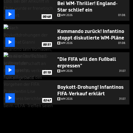
Bei WM-Thriller! England-
Star schlief ein

WM 2026
01.08.
00:48
Kommando zurück! Infantino
stoppt diskutierte WM-Pläne

WM 2026
01.08.
00:51
"Die FIFA will den Fußball
erpressen"

WM 2026
31.07.
01:19
Boykott-Drohung! Infantinos
FIFA-Verkauf erklärt

WM 2026
31.07.
02:47