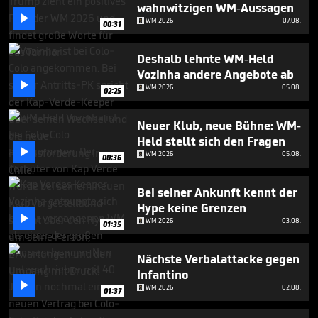
minutes,
wahnwitzigen WM-Aussagen
45

WM 2026
07.08.
00:31
seconds
Deshalb lehnte WM-Held
Vozinha andere Angebote ab

WM 2026
05.08.
02:25
Neuer Klub, neue Bühne: WM-
Held stellt sich den Fragen

WM 2026
05.08.
00:36
Bei seiner Ankunft kennt der
Hype keine Grenzen

WM 2026
03.08.
01:35
Nächste Verbalattacke gegen
Infantino

WM 2026
02.08.
01:37