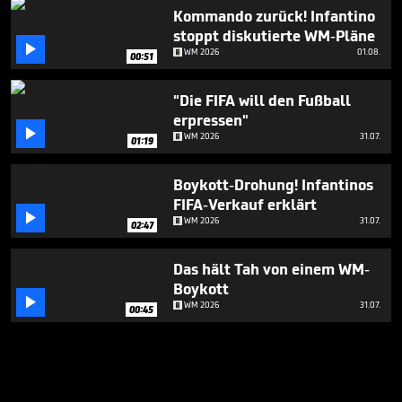
Kommando zurück! Infantino
stoppt diskutierte WM-Pläne

WM 2026
01.08.
00:51
"Die FIFA will den Fußball
erpressen"

WM 2026
31.07.
01:19
Boykott-Drohung! Infantinos
FIFA-Verkauf erklärt

WM 2026
31.07.
02:47
Das hält Tah von einem WM-
Boykott

WM 2026
31.07.
00:45