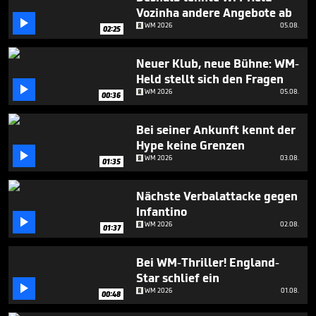
1
Vozinha andere Angebote ab
minute,

WM 2026
05.08.
36
02:25
seconds
Neuer Klub, neue Bühne: WM-
Held stellt sich den Fragen

WM 2026
05.08.
00:36
Bei seiner Ankunft kennt der
Hype keine Grenzen

WM 2026
03.08.
01:35
Nächste Verbalattacke gegen
Infantino

WM 2026
02.08.
01:37
Bei WM-Thriller! England-
Star schlief ein

WM 2026
01.08.
00:48