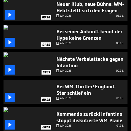
41
Neuer Klub, neue Bühne: WM-
seconds
Held stellt sich den Fragen

WM 2026
05.08.
00:36
Bei seiner Ankunft kennt der
Hype keine Grenzen

WM 2026
03.08.
01:35
Nächste Verbalattacke gegen
Infantino

WM 2026
02.08.
01:37
Bei WM-Thriller! England-
Star schlief ein

WM 2026
01.08.
00:48
Kommando zurück! Infantino
stoppt diskutierte WM-Pläne

WM 2026
01.08.
00:51