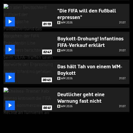
"Die FIFA will den Fußball
erpressen"

WM 2026
31.07.
01:19
Boykott-Drohung! Infantinos
FIFA-Verkauf erklärt

WM 2026
31.07.
02:47
Das hält Tah von einem WM-
Boykott

WM 2026
31.07.
00:45
Deutlicher geht eine
Warnung fast nicht

WM 2026
31.07.
00:41