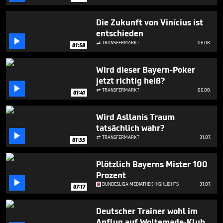
minutes,
8
seconds
Die Zukunft von Vinícius ist
entschieden

TRANSFERMARKT
06.08.

01:58
Wird dieser Bayern-Poker
jetzt richtig heiß?

TRANSFERMARKT
06.08.

01:41
Wird Asllanis Traum
tatsächlich wahr?

TRANSFERMARKT
31.07.

01:55
Plötzlich Bayerns Mister 100
Prozent

BUNDESLIGA MEDIATHEK HIGHLIGHTS
31.07.
07:17
Deutscher Trainer wohl im
Anflug auf Woltemade-Klub