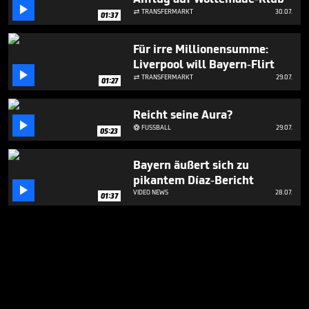

TRANSFERMARKT
30.07.

01:37
Für irre Millionensumme:
Liverpool will Bayern-Flirt

TRANSFERMARKT
29.07.

01:27
Reicht seine Aura?

FUSSBALL
29.07.

05:23
Bayern äußert sich zu
pikantem Díaz-Bericht

VIDEO NEWS
28.07.
01:37