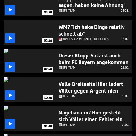
minute,
sagen, haben keine Ahnung"
48

DFB-TEAM
01.08.
seconds
00:50
WM? "Ich hake Dinge relativ
schnell ab"

BUNDESLIGA MEDIATHEK HIGHLIGHTS
31.07.
00:44
Dieser Klopp-Satz ist auch
beim FC Bayern angekommen

DFB-TEAM
28.07.
02:46
Volle Breitseite! Hier ledert
Völler gegen Argentinien

DFB-TEAM
28.07.
02:26
Nagelsmann? Hier gesteht
sich Völler einen Fehler ein

DFB-TEAM
27.07.
04:08