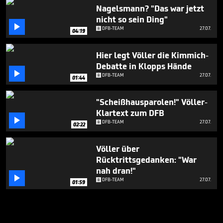
Nagelsmann? "Das war jetzt
nicht so sein Ding"

DFB-TEAM
27.07.
04:19
Hier legt Völler die Kimmich-
Debatte in Klopps Hände

DFB-TEAM
27.07.
01:44
"Scheißhausparolen!" Völler-
Klartext zum DFB

DFB-TEAM
27.07.
02:22
Völler über
Rücktrittsgedanken: "War
nah dran!"

DFB-TEAM
27.07.
01:59