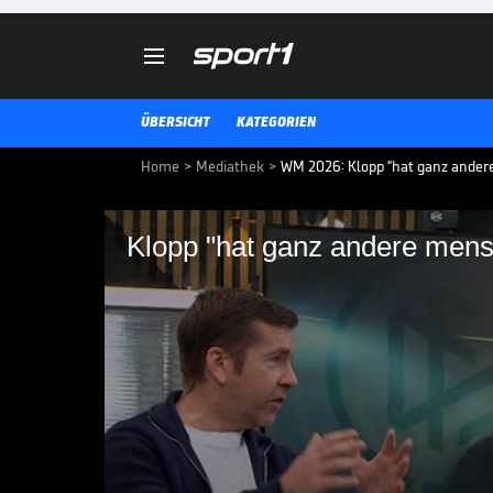

ÜBERSICHT
KATEGORIEN
Home
>
Mediathek
>
WM 2026: Klopp "hat ganz ander
Klopp "hat ganz andere mens
Klopp "hat ganz and
Möglichkeiten"
Julian Nagelsmann legt sein Amt
soll nachfolgen. SPORT1-Experte
Kommentator Marco Hagemann 
Doppelpass über diese Personali