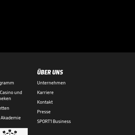
"Verschwörung?!?
Sagt mal: Was ist
mit euch los?"

DOPPELPASS
13.07.
02:23
ÜBER UNS
ogramm
Unternehmen
-Casino und
Karriere
theken
Kontakt
etten
Presse
 Akademie
SPORT1 Business