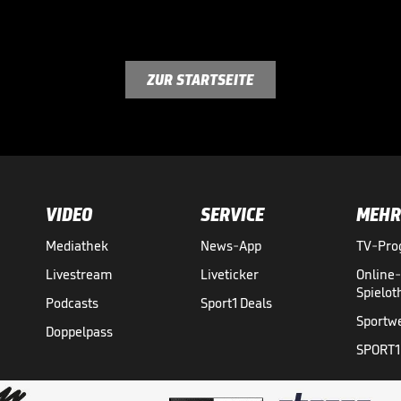
ZUR STARTSEITE
VIDEO
SERVICE
MEHR
Mediathek
News-App
TV-Pr
Livestream
Liveticker
Online
Spielo
Podcasts
Sport1 Deals
Sportw
Doppelpass
SPORT1