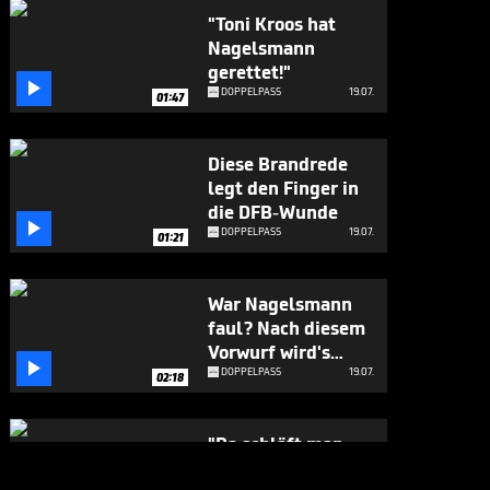
"Toni Kroos hat
Nagelsmann
gerettet!"

DOPPELPASS
19.07.
01:47
Diese Brandrede
legt den Finger in
die DFB-Wunde

DOPPELPASS
19.07.
01:21
War Nagelsmann
faul? Nach diesem
Vorwurf wird's

hitzig
DOPPELPASS
19.07.
02:18
"Da schläft man
doch ein!" Magath