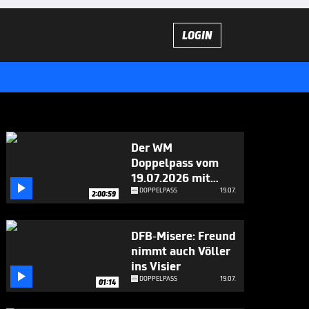
LOGIN
Der WM
Doppelpass vom
19.07.2026 mit

Magath und Freund
DOPPELPASS
19.07.
2:00:59
DFB-Misere: Freund
nimmt auch Völler
ins Visier

DOPPELPASS
19.07.
01:14