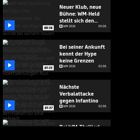
Neuer Klub, neue
Bühne: WM-Held
stellt sich den

Fragen
WM 2026
05.08.
00:36
Bei seiner Ankunft
kennt der Hype
keine Grenzen

WM 2026
03.08.
01:35
Nächste
Verbalattacke
gegen Infantino

WM 2026
02.08.
01:37
Bei WM-Thriller!
England-Star