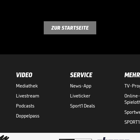
ZUR STARTSEITE
VIDEO
SERVICE
MEHR
Mediathek
News-App
TV-Pr
Livestream
Liveticker
Online
Spielo
Podcasts
Sport1 Deals
Sportw
Doppelpass
SPORT1