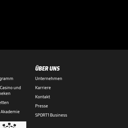
Das hält Tah von
einem WM-Boykott

WM 2026
31.07.
00:45
ÜBER UNS
ogramm
Unternehmen
-Casino und
Karriere
theken
Kontakt
etten
Presse
 Akademie
SPORT1 Business