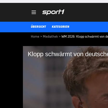

ÜBERSICHT
KATEGORIEN
Home
>
Mediathek
>
WM 2026: Klopp schwärmt von 
Klopp schwärmt von deutsc
Klopp schwärmt von
Vor dem WM-Spiel gegen die Elfe
das deutsche Innenverteidiger-D
und findet dabei lobende Worte fü
WM 2026