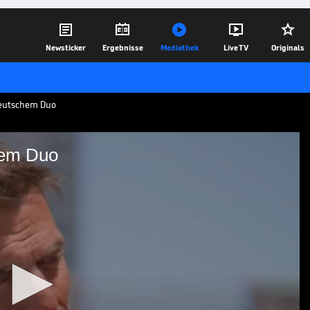





Newsticker
Ergebnisse
Mediathek
Live TV
Originals
deutschem Duo
hem Duo
 deutschem Duo
nbeinküste spricht Jürgen Klopp über
uo Jonathan Tah und Nico Schlotterbeck
r die Verteidiger.
20.06.26