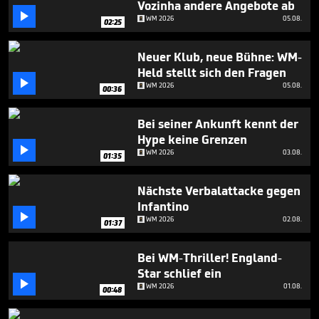
Vozinha andere Angebote ab
1

minute,
WM 2026
05.08.
02:25
56
seconds
Neuer Klub, neue Bühne: WM-
Held stellt sich den Fragen

WM 2026
05.08.
00:36
Bei seiner Ankunft kennt der
Hype keine Grenzen

WM 2026
03.08.
01:35
Nächste Verbalattacke gegen
Infantino

WM 2026
02.08.
01:37
Bei WM-Thriller! England-
Star schlief ein

WM 2026
01.08.
00:48