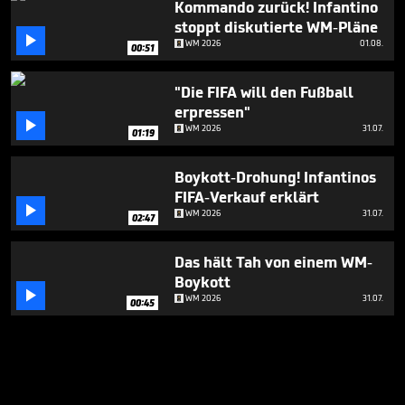
Kommando zurück! Infantino
stoppt diskutierte WM-Pläne

WM 2026
01.08.
00:51
"Die FIFA will den Fußball
erpressen"

WM 2026
31.07.
01:19
Boykott-Drohung! Infantinos
FIFA-Verkauf erklärt

WM 2026
31.07.
02:47
Das hält Tah von einem WM-
Boykott

WM 2026
31.07.
00:45