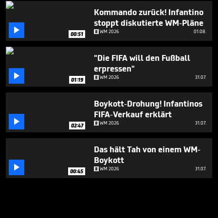
Kommando zurück! Infantino
stoppt diskutierte WM-Pläne

WM 2026
01.08.
00:51
"Die FIFA will den Fußball
erpressen"

WM 2026
31.07.
01:19
Boykott-Drohung! Infantinos
FIFA-Verkauf erklärt

WM 2026
31.07.
02:47
Das hält Tah von einem WM-
Boykott

WM 2026
31.07.
00:45