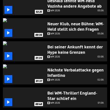
Deshalb lehnte WM-Held
minute,
50
Vozinha andere Angebote ab

seconds
WM 2026
05.08.
02:25
Neuer Klub, neue Bühne: WM-
Held stellt sich den Fragen

WM 2026
05.08.
00:36
Bei seiner Ankunft kennt der
Hype keine Grenzen

WM 2026
03.08.
01:35
Nächste Verbalattacke gegen
Infantino

WM 2026
02.08.
01:37
Bei WM-Thriller! England-
Star schlief ein

WM 2026
01.08.
00:48