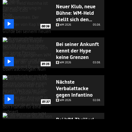
Neuer Klub, neue
Bühne: WM-Held
stellt sich den

Fragen
WM 2026
05.08.
00:36
Bei seiner Ankunft
kennt der Hype
keine Grenzen

WM 2026
03.08.
01:35
Nächste
Verbalattacke
gegen Infantino

WM 2026
02.08.
01:37
Bei WM-Thriller!
England-Star