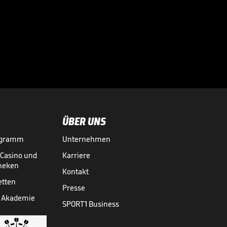
Das hält Tah von
einem WM-Boykott

WM 2026
31.07.
00:45
ÜBER UNS
ogramm
Unternehmen
-Casino und
Karriere
theken
Kontakt
etten
Presse
 Akademie
SPORT1 Business