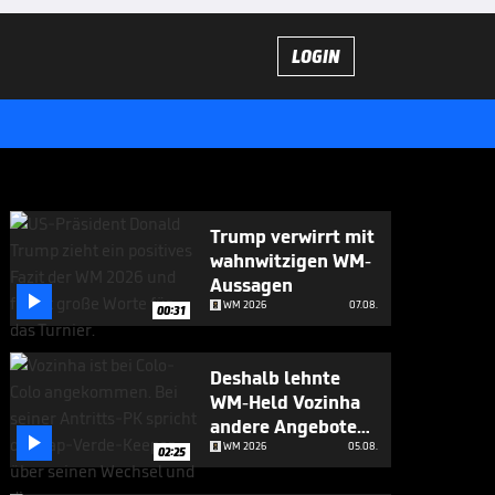
LOGIN
Trump verwirrt mit
wahnwitzigen WM-
Aussagen

WM 2026
07.08.
00:31
Deshalb lehnte
WM-Held Vozinha
andere Angebote

ab
WM 2026
05.08.
02:25