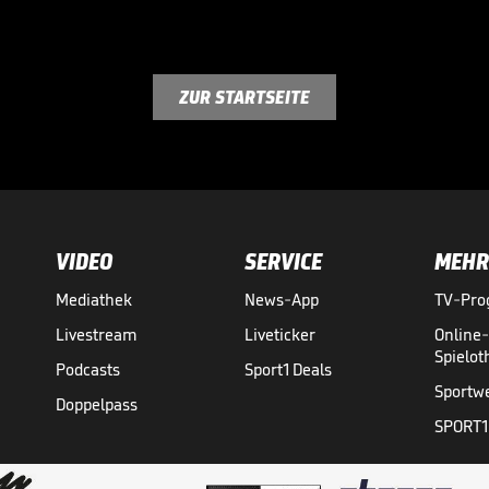
ZUR STARTSEITE
VIDEO
SERVICE
MEHR
Mediathek
News-App
TV-Pr
Livestream
Liveticker
Online
Spielo
Podcasts
Sport1 Deals
Sportw
Doppelpass
SPORT1