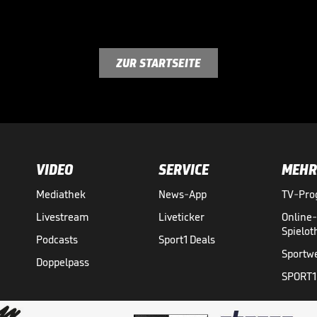
ZUR STARTSEITE
VIDEO
SERVICE
MEHR
Mediathek
News-App
TV-Pr
Livestream
Liveticker
Online
Spielo
Podcasts
Sport1 Deals
Sportw
Doppelpass
SPORT1