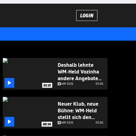
LOGIN
Deshalb lehnte
WM-Held Vozinha
andere Angebote

ab
WM 2026
05.08.
02:25
Neuer Klub, neue
Bühne: WM-Held
stellt sich den

Fragen
WM 2026
05.08.
00:36