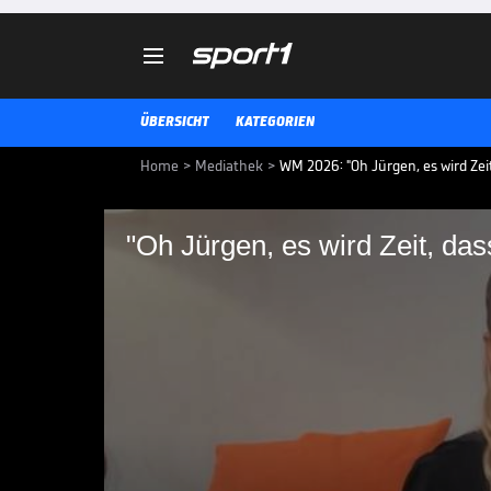

ÜBERSICHT
KATEGORIEN
Home
>
Mediathek
>
WM 2026: "Oh Jürgen, es wird Ze
"Oh Jürgen, es wird Zeit, d
"Oh Jürgen, es wird Z
wiederkommst"
Bei Magenta TV spricht Jürgen K
Konzerterfahrung mit Helene Fisch
Frankfurt beim Konzert der Säng
baldige Rückkehr.