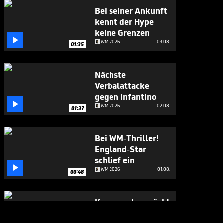
Bei seiner Ankunft
kennt der Hype
keine Grenzen

WM 2026
03.08.
01:35
Nächste
Verbalattacke
gegen Infantino

WM 2026
02.08.
01:37
Bei WM-Thriller!
England-Star
schlief ein

WM 2026
01.08.
00:48
Kommando zurück!
Infantino stoppt