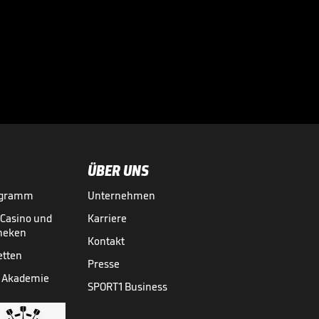
eine Warnung fast
nicht

WM 2026
31.07.
00:41
ÜBER UNS
ogramm
Unternehmen
-Casino und
Karriere
theken
Kontakt
etten
Presse
 Akademie
SPORT1 Business