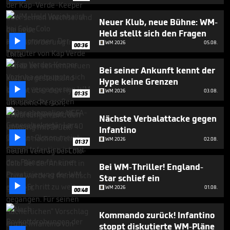
seconds
Neuer Klub, neue Bühne: WM-
Held stellt sich den Fragen

WM 2026
05.08.
00:36
Bei seiner Ankunft kennt der
Hype keine Grenzen

WM 2026
03.08.
01:35
Nächste Verbalattacke gegen
Infantino

WM 2026
02.08.
01:37
Bei WM-Thriller! England-
Star schlief ein

WM 2026
01.08.
00:48
Kommando zurück! Infantino
stoppt diskutierte WM-Pläne