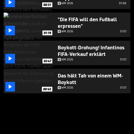

WM 2026
01.08.
00:51
"Die FIFA will den Fußball
erpressen"

WM 2026
31.07.
01:19
Boykott-Drohung! Infantinos
FIFA-Verkauf erklärt

WM 2026
31.07.
02:47
Das hält Tah von einem WM-
Boykott

WM 2026
31.07.
00:45