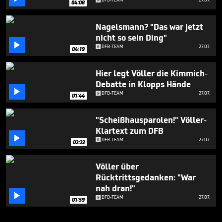
04:08
Nagelsmann? "Das war jetzt
nicht so sein Ding"

DFB-TEAM
27.07.
04:19
Hier legt Völler die Kimmich-
Debatte in Klopps Hände

DFB-TEAM
27.07.
01:44
"Scheißhausparolen!" Völler-
Klartext zum DFB

DFB-TEAM
27.07.
02:22
Völler über
Rücktrittsgedanken: "War
nah dran!"

DFB-TEAM
27.07.
01:59