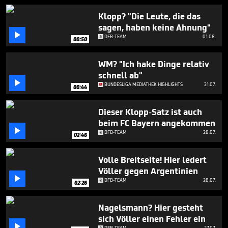
2
minutes,
Klopp? "Die Leute, die das
0
sagen, haben keine Ahnung"

DFB-TEAM
01.08.
00:50
WM? "Ich hake Dinge relativ
schnell ab"

BUNDESLIGA MEDIATHEK HIGHLIGHTS
31.07.
00:44
Dieser Klopp-Satz ist auch
beim FC Bayern angekommen

DFB-TEAM
28.07.
02:46
Volle Breitseite! Hier ledert
Völler gegen Argentinien

DFB-TEAM
28.07.
02:26
Nagelsmann? Hier gesteht
sich Völler einen Fehler ein

DFB-TEAM
27.07.