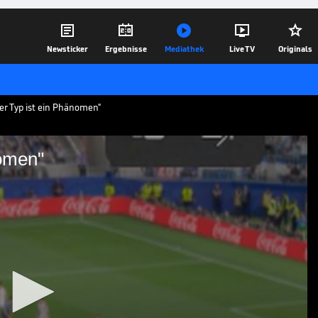





Newsticker
Ergebnisse
Mediathek
Live TV
Originals
er Typ ist ein Phänomen"
nomen"
ein Phänomen"
 Spiel gegen Jordanien als
 sitzt lange Zeit auf der Bank. Trotzdem
t für den nächsten genialen Moment.
28.06.26