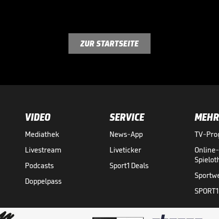
ZUR STARTSEITE
VIDEO
SERVICE
MEHR
Mediathek
News-App
TV-Pr
Livestream
Liveticker
Online
Spielo
Podcasts
Sport1 Deals
Sportw
Doppelpass
SPORT1