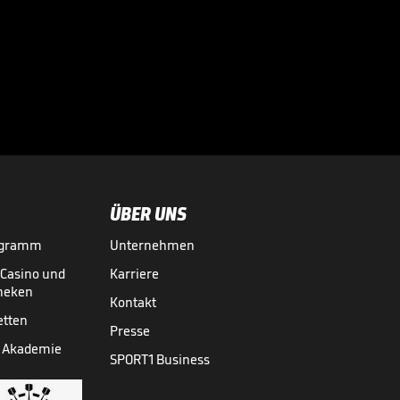
Das hält Tah von
einem WM-Boykott

WM 2026
31.07.
00:45
ÜBER UNS
ogramm
Unternehmen
-Casino und
Karriere
theken
Kontakt
etten
Presse
 Akademie
SPORT1 Business