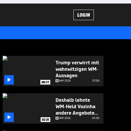
LOGIN
Trump verwirrt mit
wahnwitzigen WM-
Aussagen

WM 2026
07.08.
00:31
Deshalb lehnte
WM-Held Vozinha
andere Angebote

ab
WM 2026
05.08.
02:25