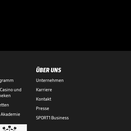
Das hält Tah von
einem WM-Boykott

WM 2026
31.07.
00:45
ÜBER UNS
ogramm
Unternehmen
-Casino und
Karriere
theken
Kontakt
etten
Presse
 Akademie
SPORT1 Business