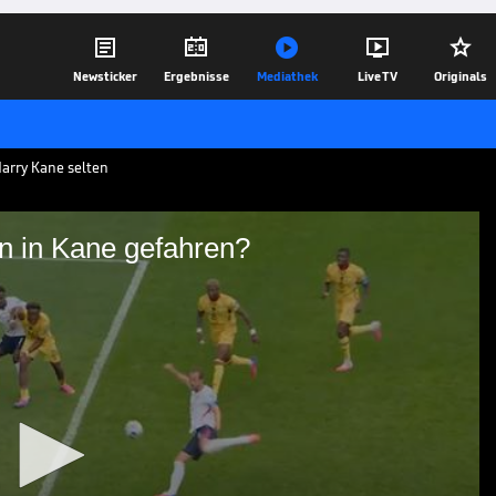





Newsticker
Ergebnisse
Mediathek
Live TV
Originals
arry Kane selten
nn in Kane gefahren?
hier denn in Kane
arry Kane den Sieg auf dem Fuß. Doch der
h und sorgt für eine Überraschung für