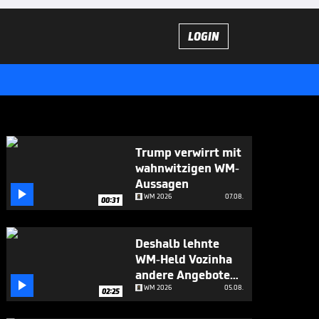
LOGIN
Trump verwirrt mit
wahnwitzigen WM-
Aussagen

WM 2026
07.08.
00:31
Deshalb lehnte
WM-Held Vozinha
andere Angebote

ab
WM 2026
05.08.
02:25