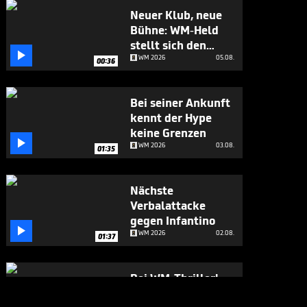
Neuer Klub, neue
Bühne: WM-Held
stellt sich den

Fragen
WM 2026
05.08.
00:36
Bei seiner Ankunft
kennt der Hype
keine Grenzen

WM 2026
03.08.
01:35
Nächste
Verbalattacke
gegen Infantino

WM 2026
02.08.
01:37
Bei WM-Thriller!
England-Star