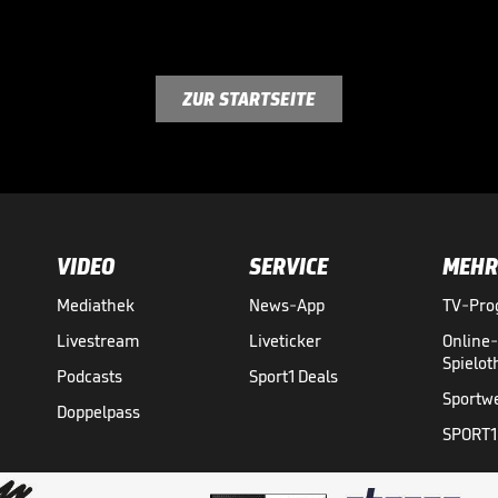
ZUR STARTSEITE
VIDEO
SERVICE
MEHR
Mediathek
News-App
TV-Pr
Livestream
Liveticker
Online
Spielo
Podcasts
Sport1 Deals
Sportw
Doppelpass
SPORT1