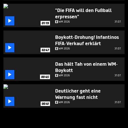
"Die FIFA will den Fußball
erpressen"

WM 2026
31.07.
01:19
Boykott-Drohung! Infantinos
FIFA-Verkauf erklärt

WM 2026
31.07.
02:47
Das hält Tah von einem WM-
Boykott

WM 2026
31.07.
00:45
Deutlicher geht eine
Warnung fast nicht

WM 2026
31.07.
00:41