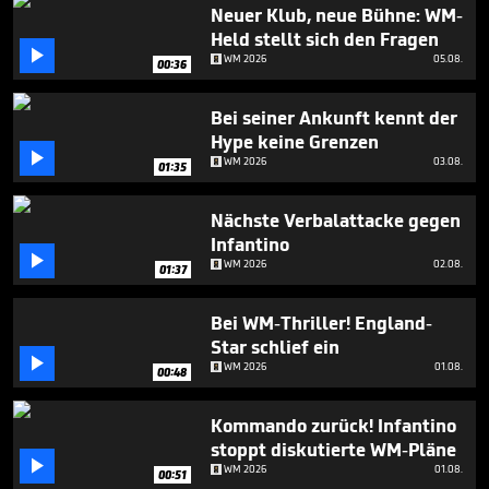
55
Neuer Klub, neue Bühne: WM-
seconds
Held stellt sich den Fragen

WM 2026
05.08.
00:36
Bei seiner Ankunft kennt der
Hype keine Grenzen

WM 2026
03.08.
01:35
Nächste Verbalattacke gegen
Infantino

WM 2026
02.08.
01:37
Bei WM-Thriller! England-
Star schlief ein

WM 2026
01.08.
00:48
Kommando zurück! Infantino
stoppt diskutierte WM-Pläne

WM 2026
01.08.
00:51