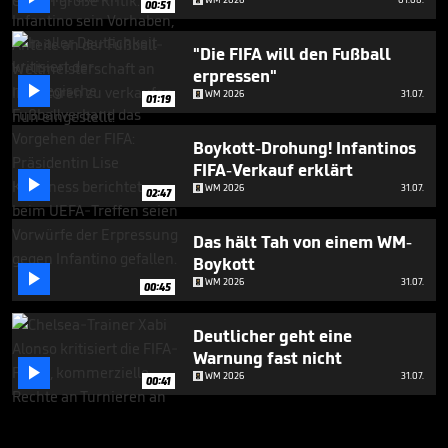
00:51
"Die FIFA will den Fußball
erpressen"

WM 2026
31.07.
01:19
Boykott-Drohung! Infantinos
FIFA-Verkauf erklärt

WM 2026
31.07.
02:47
Das hält Tah von einem WM-
Boykott

WM 2026
31.07.
00:45
Deutlicher geht eine
Warnung fast nicht

WM 2026
31.07.
00:41