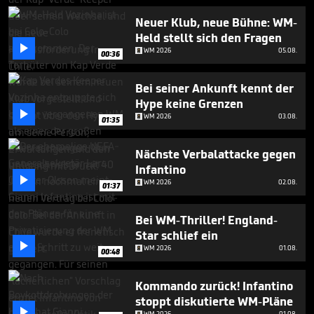
1
minute,
Neuer Klub, neue Bühne: WM-
55
Held stellt sich den Fragen
seconds

WM 2026
05.08.
00:36
Bei seiner Ankunft kennt der
Hype keine Grenzen

WM 2026
03.08.
01:35
Nächste Verbalattacke gegen
Infantino

WM 2026
02.08.
01:37
Bei WM-Thriller! England-
Star schlief ein

WM 2026
01.08.
00:48
Kommando zurück! Infantino
stoppt diskutierte WM-Pläne

WM 2026
01.08.