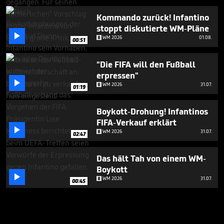
Kommando zurück! Infantino
stoppt diskutierte WM-Pläne

WM 2026
01.08.
00:51
"Die FIFA will den Fußball
erpressen"

WM 2026
31.07.
01:19
Boykott-Drohung! Infantinos
FIFA-Verkauf erklärt

WM 2026
31.07.
02:47
Das hält Tah von einem WM-
Boykott

WM 2026
31.07.
00:45