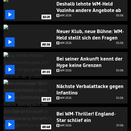
minute,
Deshalb lehnte WM-Held
20
Vozinha andere Angebote ab
seconds

WM 2026
05.08.
02:25
Neuer Klub, neue Bühne: WM-
Held stellt sich den Fragen

WM 2026
05.08.
00:36
Bei seiner Ankunft kennt der
Hype keine Grenzen

WM 2026
03.08.
01:35
Nächste Verbalattacke gegen
Infantino

WM 2026
02.08.
01:37
Bei WM-Thriller! England-
Star schlief ein

WM 2026
01.08.
00:48