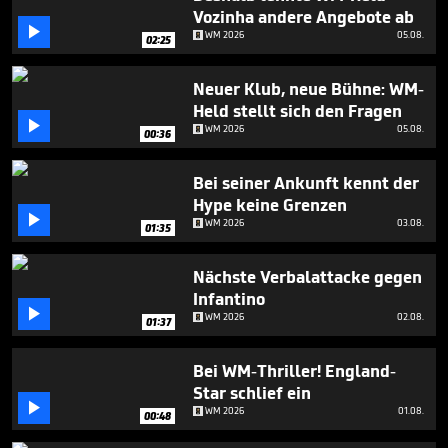
minutes,
Vozinha andere Angebote ab
55

WM 2026
05.08.
seconds
02:25
Neuer Klub, neue Bühne: WM-
Held stellt sich den Fragen

WM 2026
05.08.
00:36
Bei seiner Ankunft kennt der
Hype keine Grenzen

WM 2026
03.08.
01:35
Nächste Verbalattacke gegen
Infantino

WM 2026
02.08.
01:37
Bei WM-Thriller! England-
Star schlief ein

WM 2026
01.08.
00:48