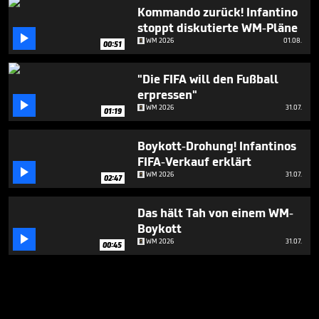
Kommando zurück! Infantino
stoppt diskutierte WM-Pläne

WM 2026
01.08.
00:51
"Die FIFA will den Fußball
erpressen"

WM 2026
31.07.
01:19
Boykott-Drohung! Infantinos
FIFA-Verkauf erklärt

WM 2026
31.07.
02:47
Das hält Tah von einem WM-
Boykott

WM 2026
31.07.
00:45