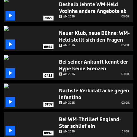
45
Deshalb lehnte WM-Held
seconds
Vozinha andere Angebote ab

WM 2026
05.08.
02:25
Neuer Klub, neue Bühne: WM-
Held stellt sich den Fragen

WM 2026
05.08.
00:36
Bei seiner Ankunft kennt der
Hype keine Grenzen

WM 2026
03.08.
01:35
Nächste Verbalattacke gegen
Infantino

WM 2026
02.08.
01:37
Bei WM-Thriller! England-
Star schlief ein

WM 2026
01.08.
00:48