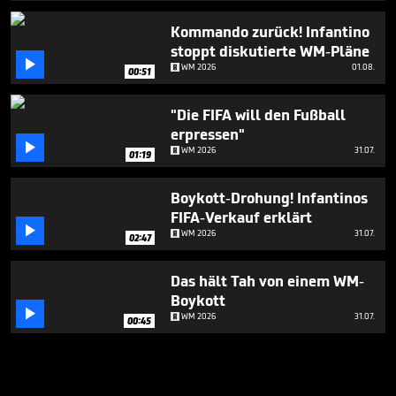
Kommando zurück! Infantino
stoppt diskutierte WM-Pläne

WM 2026
01.08.
00:51
"Die FIFA will den Fußball
erpressen"

WM 2026
31.07.
01:19
Boykott-Drohung! Infantinos
FIFA-Verkauf erklärt

WM 2026
31.07.
02:47
Das hält Tah von einem WM-
Boykott

WM 2026
31.07.
00:45