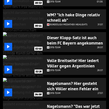

minute,
DFB-TEAM
01.08.
00:50
0
WM? "Ich hake Dinge relativ
schnell ab"

BUNDESLIGA MEDIATHEK HIGHLIGHTS
31.07.
00:44
Dieser Klopp-Satz ist auch
beim FC Bayern angekommen

DFB-TEAM
28.07.
02:46
Volle Breitseite! Hier ledert
Völler gegen Argentinien

DFB-TEAM
28.07.
02:26
Nagelsmann? Hier gesteht
sich Völler einen Fehler ein

DFB-TEAM
27.07.
04:08
Nagelsmann? "Das war jetzt