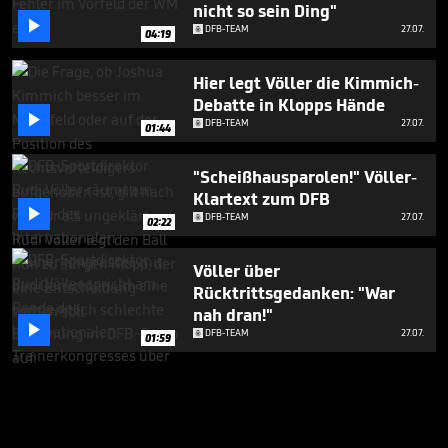
nicht so sein Ding"

DFB-TEAM
27.07.
04:19
Hier legt Völler die Kimmich-
Debatte in Klopps Hände

DFB-TEAM
27.07.
01:44
"Scheißhausparolen!" Völler-
Klartext zum DFB

DFB-TEAM
27.07.
02:22
Völler über
Rücktrittsgedanken: "War
nah dran!"

DFB-TEAM
27.07.
01:59