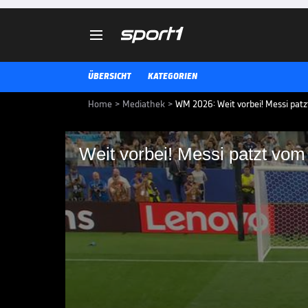

ÜBERSICHT
KATEGORIEN
Home
>
Mediathek
>
WM 2026: Weit vorbei! Messi pat
Weit vorbei! Messi patzt vom
Weit vorbei! Messi p
Beim Stand von 0:0 vergibt Messi
Einen solchen Fehler ist man vom
WM 2026