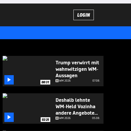
LOGIN
Trump verwirrt mit
wahnwitzigen WM-
Aussagen

WM 2026
07.08.
00:31
Deshalb lehnte
WM-Held Vozinha
andere Angebote

ab
WM 2026
05.08.
02:25