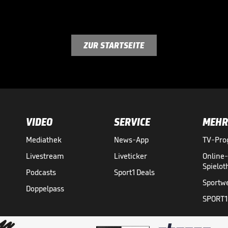
ZUR STARTSEITE
VIDEO
SERVICE
MEHR
Mediathek
News-App
TV-Pr
Livestream
Liveticker
Online
Spielo
Podcasts
Sport1 Deals
Sportw
Doppelpass
SPORT1