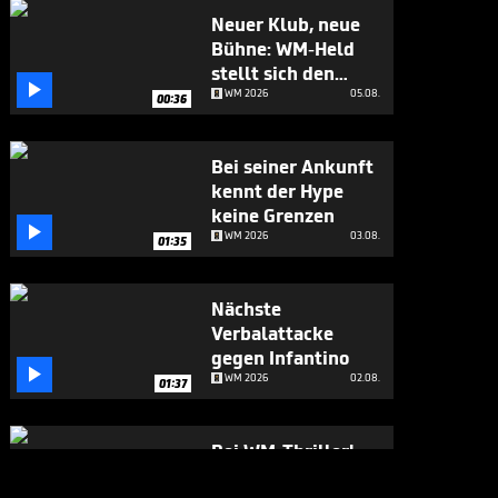
Neuer Klub, neue
Bühne: WM-Held
stellt sich den

Fragen
WM 2026
05.08.
00:36
Bei seiner Ankunft
kennt der Hype
keine Grenzen

WM 2026
03.08.
01:35
Nächste
Verbalattacke
gegen Infantino

WM 2026
02.08.
01:37
Bei WM-Thriller!
England-Star