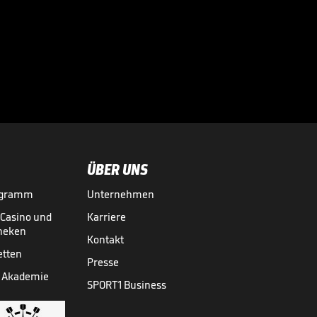
Das hält Tah von
einem WM-Boykott

WM 2026
31.07.
00:45
ÜBER UNS
ogramm
Unternehmen
-Casino und
Karriere
theken
Kontakt
etten
Presse
 Akademie
SPORT1 Business