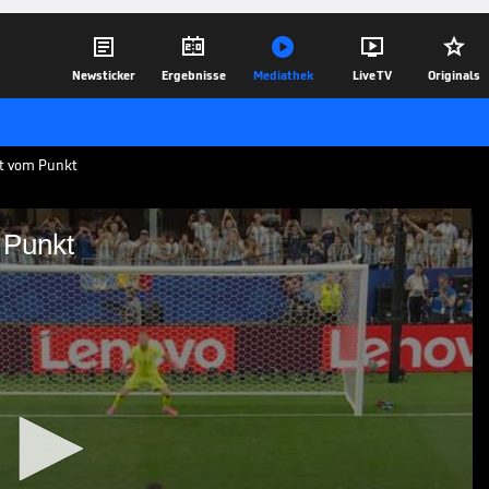





Newsticker
Ergebnisse
Mediathek
Live TV
Originals
zt vom Punkt
 Punkt
atzt vom Punkt
 einen Elfmeter - und das deutlich.
 Argentinier sonst nicht gewohnt.
22.06.26