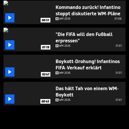
Kommando zurück! Infantino
stoppt diskutierte WM-Pläne

WM 2026
01.08.
00:51
"Die FIFA will den Fußball
erpressen"

WM 2026
31.07.
01:19
Boykott-Drohung! Infantinos
FIFA-Verkauf erklärt

WM 2026
31.07.
02:47
Das hält Tah von einem WM-
Boykott

WM 2026
31.07.
00:45