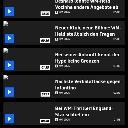
Deshalb lehnte WM-Held
minutes,
10
Vozinha andere Angebote ab

seconds
WM 2026
05.08.
02:25
Neuer Klub, neue Bühne: WM-
Held stellt sich den Fragen

WM 2026
05.08.
00:36
Bei seiner Ankunft kennt der
Hype keine Grenzen

WM 2026
03.08.
01:35
Nächste Verbalattacke gegen
Infantino

WM 2026
02.08.
01:37
Bei WM-Thriller! England-
Star schlief ein

WM 2026
01.08.
00:48