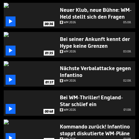
7
minutes,
Neuer Klub, neue Bühne: WM-
18
Held stellt sich den Fragen
seconds

WM 2026
05.08.
00:36
Bei seiner Ankunft kennt der
Hype keine Grenzen

WM 2026
03.08.
01:35
Nächste Verbalattacke gegen
Infantino

WM 2026
02.08.
01:37
Bei WM-Thriller! England-
Star schlief ein

WM 2026
01.08.
00:48
Kommando zurück! Infantino
stoppt diskutierte WM-Pläne

WM 2026
01.08.