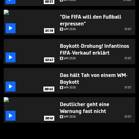
00:51
"Die FIFA will den Fußball
erpressen"

WM 2026
31.07.
01:19
Boykott-Drohung! Infantinos
FIFA-Verkauf erklärt

WM 2026
31.07.
02:47
Das hält Tah von einem WM-
Boykott

WM 2026
31.07.
00:45
Deutlicher geht eine
Warnung fast nicht

WM 2026
31.07.
00:41