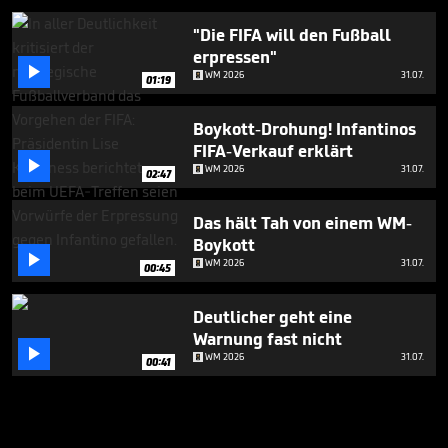
"Die FIFA will den Fußball
erpressen"

WM 2026
31.07.
01:19
Boykott-Drohung! Infantinos
FIFA-Verkauf erklärt

WM 2026
31.07.
02:47
Das hält Tah von einem WM-
Boykott

WM 2026
31.07.
00:45
Deutlicher geht eine
Warnung fast nicht

WM 2026
31.07.
00:41