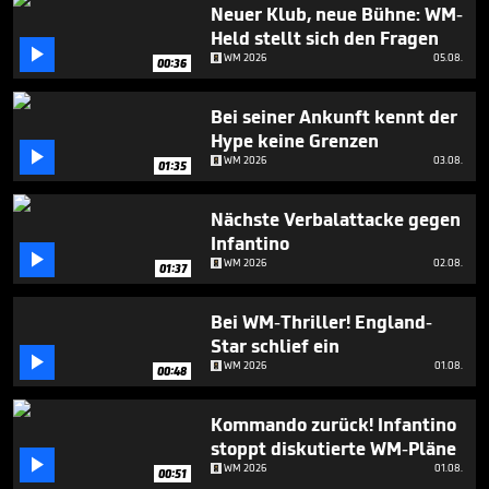
seconds
Neuer Klub, neue Bühne: WM-
Held stellt sich den Fragen

WM 2026
05.08.
00:36
Bei seiner Ankunft kennt der
Hype keine Grenzen

WM 2026
03.08.
01:35
Nächste Verbalattacke gegen
Infantino

WM 2026
02.08.
01:37
Bei WM-Thriller! England-
Star schlief ein

WM 2026
01.08.
00:48
Kommando zurück! Infantino
stoppt diskutierte WM-Pläne

WM 2026
01.08.
00:51