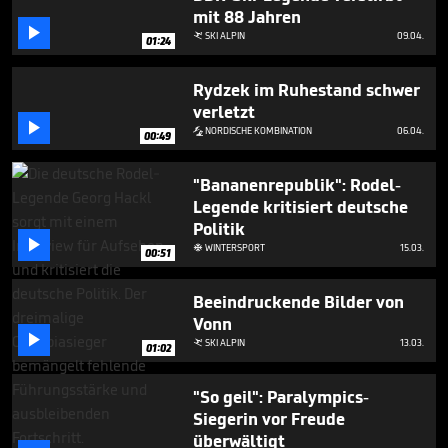
seconds
mit 88 Jahren

SKI ALPIN
09.04.

01:24
Rydzek im Ruhestand schwer
verletzt

NORDISCHE KOMBINATION
06.04.

00:49
"Bananenrepublik": Rodel-
Legende kritisiert deutsche
Politik

WINTERSPORT
15.03.

00:51
Beeindruckende Bilder von
Vonn

SKI ALPIN
13.03.

01:02
"So geil": Paralympics-
Siegerin vor Freude
überwältigt