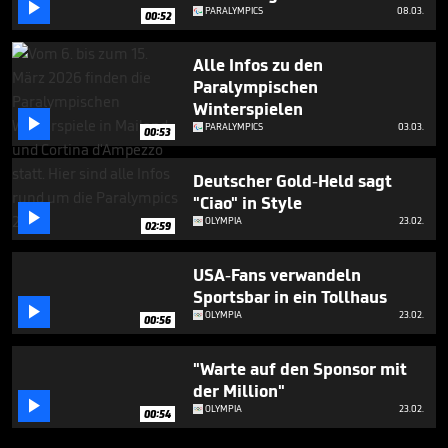

PARALYMPICS
08.03.
00:52
Alle Infos zu den
Paralympischen
Winterspielen

PARALYMPICS
03.03.
00:53
Deutscher Gold-Held sagt
"Ciao" in Style

OLYMPIA
23.02.
02:59
USA-Fans verwandeln
Sportsbar in ein Tollhaus

OLYMPIA
23.02.
00:56
"Warte auf den Sponsor mit
der Million"

OLYMPIA
23.02.
00:54