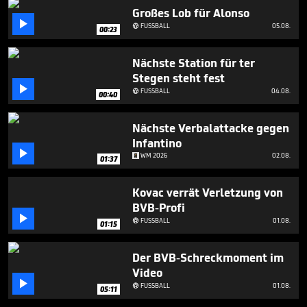
Großes Lob für Alonso

FUSSBALL
05.08.

00:23
Nächste Station für ter
Stegen steht fest

FUSSBALL
04.08.

00:40
Nächste Verbalattacke gegen
Infantino

WM 2026
02.08.
01:37
Kovac verrät Verletzung von
BVB-Profi

FUSSBALL
01.08.

01:15
Der BVB-Schreckmoment im
Video

FUSSBALL
01.08.

05:11