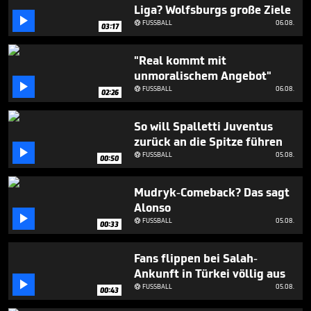
9
Liga? Wolfsburgs große Ziele
minutes,

FUSSBALL
06.08.

03:17
45
seconds
"Real kommt mit
unmoralischem Angebot"

FUSSBALL
06.08.

02:26
So will Spalletti Juventus
zurück an die Spitze führen

FUSSBALL
05.08.

00:50
Mudryk-Comeback? Das sagt
Alonso

FUSSBALL
05.08.

00:33
Fans flippen bei Salah-
Ankunft in Türkei völlig aus

FUSSBALL
05.08.

00:43