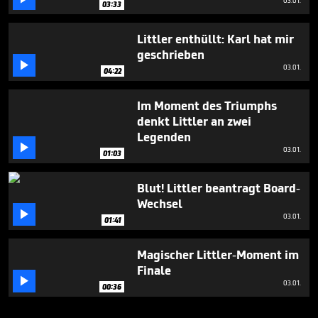
03.01.
03:33
Littler enthüllt: Karl hat mir
geschrieben

03.01.
04:22
Im Moment des Triumphs
denkt Littler an zwei
Legenden

03.01.
01:03
Blut! Littler beantragt Board-
Wechsel

03.01.
01:41
Magischer Littler-Moment im
Finale

03.01.
00:36