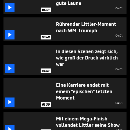
minute,
gute Laune
0

04.01.
04:01
Rührender Littler-Moment
nach WM-Triumph

04.01.
00:48
In diesen Szenen zeigt sich,
wie groß der Druck wirklich
war

04.01.
03:43
Eine Karriere endet mit
einem "epischen" letzten
Moment

04.01.
01:30
Mit einem Mega-Finish
vollendet Littler seine Show
