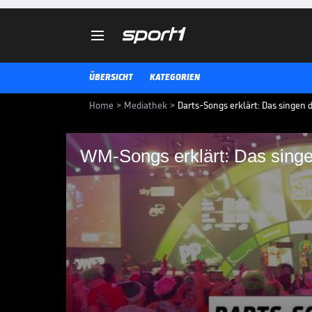

ÜBERSICHT
KATEGORIEN
Home
>
Mediathek
>
Darts-Songs erklärt: Das singen di
WM-Songs erklärt: Das singen
WM-Songs erklärt: Da
Pally
Die Fangesänge sind bei der Dar
inzwischen längst legendär. Abe
Ally Pally eigentlich?