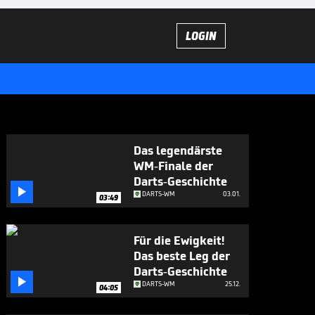
LOGIN
Das legendärste
WM-Finale der
Darts-Geschichte

DARTS-WM
03.01.
03:49
Für die Ewigkeit!
Das beste Leg der
Darts-Geschichte

DARTS-WM
25.12.
04:05