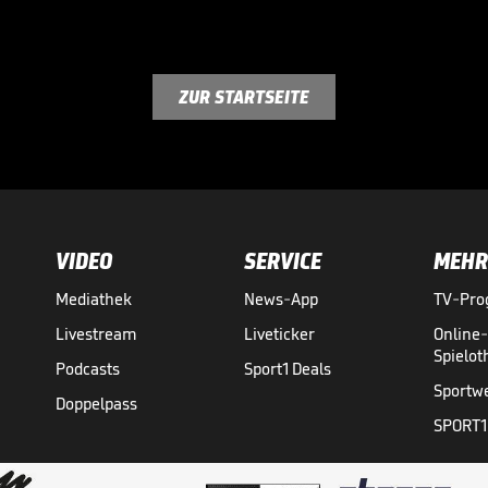
ZUR STARTSEITE
VIDEO
SERVICE
MEHR
Mediathek
News-App
TV-Pr
Livestream
Liveticker
Online
Spielo
Podcasts
Sport1 Deals
Sportw
Doppelpass
SPORT1