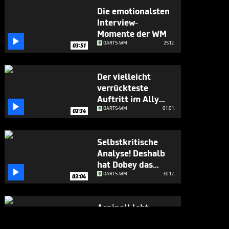
Die emotionalsten
Interview-
Momente der WM

DARTS-WM
25.12.
03:51
Der vielleicht
verrückteste
Auftritt im Ally

Pally
DARTS-WM
01.01.
02:34
Selbstkritische
Analyse! Deshalb
hat Dobey das

Spiel gewonnen
DARTS-WM
30.12.
03:04
Aspinall lobt
Pikachu: "aktuell