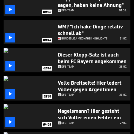
minute,
sagen, haben keine Ahnung"
48

DFB-TEAM
01.08.
seconds
00:50
WM? "Ich hake Dinge relativ
schnell ab"

BUNDESLIGA MEDIATHEK HIGHLIGHTS
31.07.
00:44
Dieser Klopp-Satz ist auch
beim FC Bayern angekommen

DFB-TEAM
28.07.
02:46
Volle Breitseite! Hier ledert
Völler gegen Argentinien

DFB-TEAM
28.07.
02:26
Nagelsmann? Hier gesteht
sich Völler einen Fehler ein

DFB-TEAM
27.07.
04:08