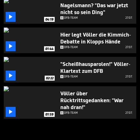
Nagelsmann? "Das war jetzt
nicht so sein Ding"

DFB-TEAM
27.07.
04:19
Hier legt Völler die Kimmich-
Debatte in Klopps Hände

DFB-TEAM
27.07.
01:44
"Scheißhausparolen!" Völler-
Klartext zum DFB

DFB-TEAM
27.07.
02:22
Völler über
Rücktrittsgedanken: "War
nah dran!"

DFB-TEAM
27.07.
01:59