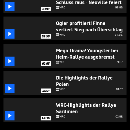
Schluss raus - Neuville feiert

WRC
08.09.
03:41
Ogier profitiert! Finne
verliert Sieg nach Überschlag

WRC
04.08.
03:59
Mega-Drama! Youngster bei
Heim-Rallye ausgebremst

WRC
21.07.
02:05
Die Highlights der Rallye
Polen

WRC
01.07.
44:21
WRC-Highlights der Rallye
Sardinien

WRC
02.06.
43:36