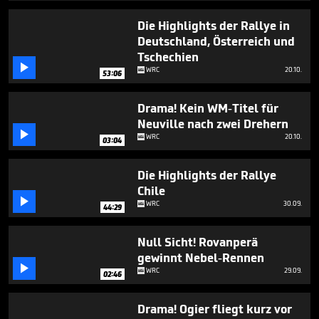
2
minutes,
Die Highlights der Rallye in
58
Deutschland, Österreich und
seconds
Tschechien

WRC
20.10.
53:06
Drama! Kein WM-Titel für
Neuville nach zwei Drehern

WRC
20.10.
03:04
Die Highlights der Rallye
Chile

WRC
30.09.
44:29
Null Sicht! Rovanperä
gewinnt Nebel-Rennen

WRC
29.09.
02:46
Drama! Ogier fliegt kurz vor