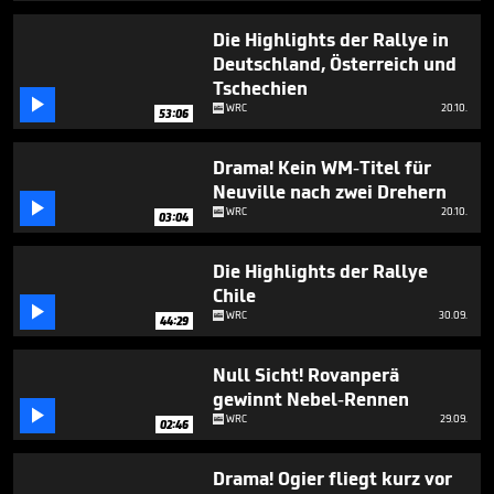
2
minutes,
Die Highlights der Rallye in
5
Deutschland, Österreich und
seconds
Tschechien

WRC
20.10.
53:06
Drama! Kein WM-Titel für
Neuville nach zwei Drehern

WRC
20.10.
03:04
Die Highlights der Rallye
Chile

WRC
30.09.
44:29
Null Sicht! Rovanperä
gewinnt Nebel-Rennen

WRC
29.09.
02:46
Drama! Ogier fliegt kurz vor