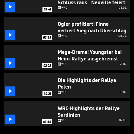
Schluss raus - Neuville feiert

WRC
08.09.
03:41
Ogier profitiert! Finne
verliert Sieg nach Überschlag

WRC
04.08.
03:59
Mega-Drama! Youngster bei
Heim-Rallye ausgebremst

WRC
21.07.
02:05
Die Highlights der Rallye
Polen

WRC
01.07.
44:21
WRC-Highlights der Rallye
Sardinien

WRC
02.06.
43:36