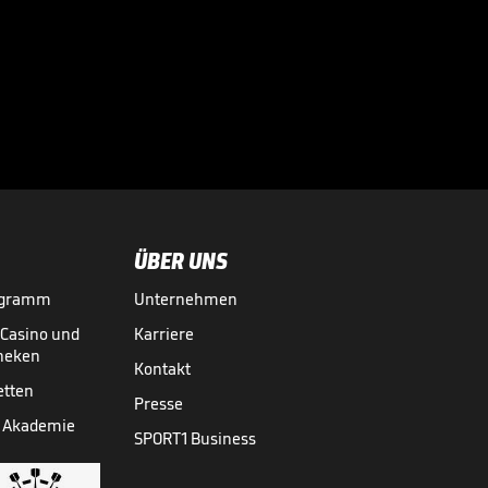
Gehen Leweling
und Stiller, Herr
Wehrle?

BUNDESLIGA MEDIATHEK HIGHLIGHTS
08.08.
00:44
ÜBER UNS
ogramm
Unternehmen
-Casino und
Karriere
theken
Kontakt
etten
Presse
 Akademie
SPORT1 Business