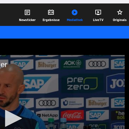





Newsticker
Ergebnisse
Mediathek
Live TV
Originals
zer
sagt Ilzer
te TSG Hoffenheim ist beim VfB
 weiß genau, was sie erwartet.
19.12.25