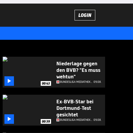
LOGIN
Niederlage gegen
den BVB? "Es muss
wehtun"

BUNDESLIGA MEDIATHEK HIGHLIGHTS
09.08.
00:43
Ex-BVB-Star bei
Dortmund-Test
gesichtet

BUNDESLIGA MEDIATHEK HIGHLIGHTS
09.08.
00:39