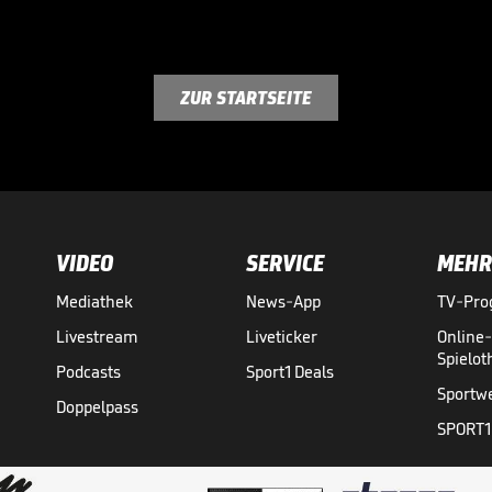
ZUR STARTSEITE
VIDEO
SERVICE
MEHR
Mediathek
News-App
TV-Pr
Livestream
Liveticker
Online
Spielo
Podcasts
Sport1 Deals
Sportw
Doppelpass
SPORT1