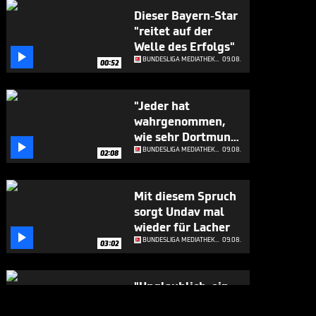
Dieser Bayern-Star
"reitet auf der
Welle des Erfolgs"

BUNDESLIGA MEDIATHEK HIGHLIGHTS
09.08.
00:52
"Jeder hat
wahrgenommen,
wie sehr Dortmund

diesen Transfer
BUNDESLIGA MEDIATHEK HIGHLIGHTS
09.08.
02:08
möchte"
Mit diesem Spruch
sorgt Undav mal
wieder für Lacher

BUNDESLIGA MEDIATHEK HIGHLIGHTS
09.08.
03:02
"Unglaublich, ein
Idol - ich fühle