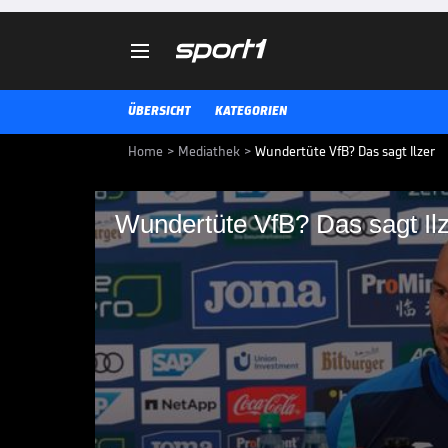

ÜBERSICHT
KATEGORIEN
Home
>
Mediathek
>
Wundertüte VfB? Das sagt Ilzer
Wundertüte VfB? Das sagt Il
Wundertüte VfB? Das 
Die im Moment sehr gut aufgeleg
Stuttgart zu Gast. Christian Ilzer
BUNDESLIGA MEDIATHEK HIGHLIGHTS