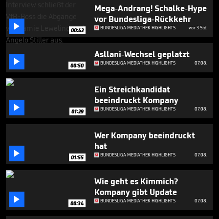
minute,
Mega-Andrang! Schalke-Hype
8
vor Bundesliga-Rückkehr
seconds

BUNDESLIGA MEDIATHEK HIGHLIGHTS
vor 3 Std.
00:42
Asllani-Wechsel geplatzt

BUNDESLIGA MEDIATHEK HIGHLIGHTS
07.08.
00:50
Ein Streichkandidat
beeindruckt Kompany

BUNDESLIGA MEDIATHEK HIGHLIGHTS
07.08.
01:29
Wer Kompany beeindruckt
hat

BUNDESLIGA MEDIATHEK HIGHLIGHTS
07.08.
01:55
Wie geht es Kimmich?
Kompany gibt Update

BUNDESLIGA MEDIATHEK HIGHLIGHTS
07.08.
00:34